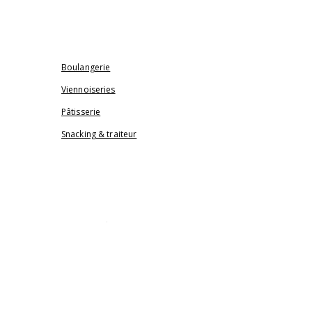
ACTUALITÉS
NOS PRODUITS
Boulangerie
Viennoiseries
Pâtisserie
Snacking & traiteur
SALON DE THÉ
NOTRE BOUTIQUE
CONTACT & COMMANDE
ÉVÈNEMENT & PRO