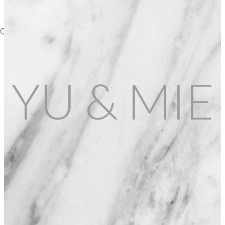
and elle est bien faite, avec du beurre et du levain dedans !
YU & MIE