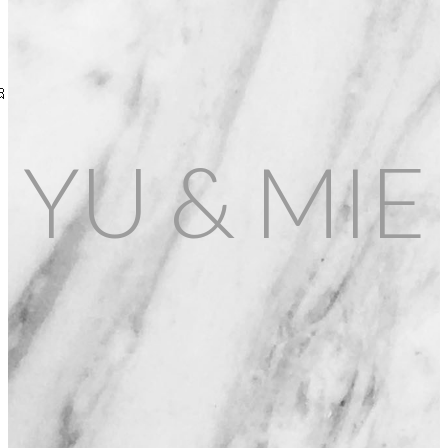
n 🎀 votre boulangerie Yu and Mie poursuit son engagement…
YU & MIE