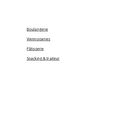
ACTUALITÉS
NOS PRODUITS
Boulangerie
Viennoiseries
Pâtisserie
Snacking & traiteur
SALON DE THÉ
NOTRE BOUTIQUE
CONTACT & COMMANDE
ÉVÈNEMENT & PRO