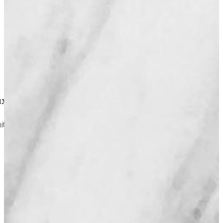
 en toute sérénité
té pendant cette période animée et anticipant vos