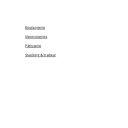
ACTUALITÉS
NOS PRODUITS
Boulangerie
Viennoiseries
Pâtisserie
Snacking & traiteur
SALON DE THÉ
NOTRE BOUTIQUE
CONTACT & COMMANDE
ÉVÈNEMENT & PRO