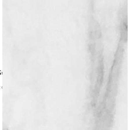
Guyane 2025
ficiel : Yu & Mie a été élu Meilleur Commerce…